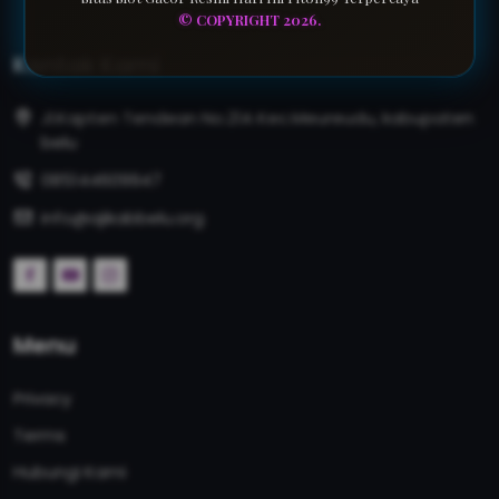
© COPYRIGHT 2026.
Kontak Kami
Jl.Kapten Tendean No.21A Kec.Meureudu, kabupaten
belu
085144609947
info@ajikabbelu.org
Menu
Privacy
Terms
Hubungi Kami