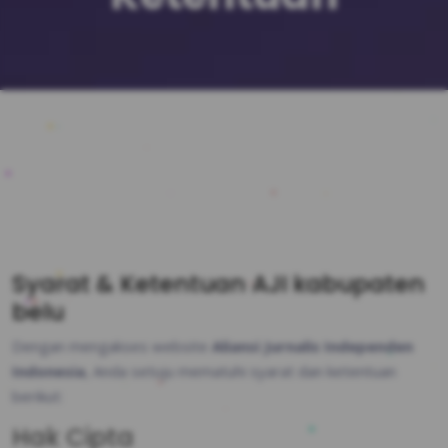
Syarat & Ketentuan AJI kabupaten
belu
Dengan mengakses website
Aliansi Jurnalis Independen
Indonesia
, Anda setuju mematuhi syarat dan ketentuan
berikut:
Hak Cipta