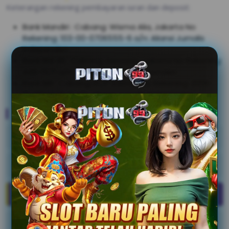
Keterangan rekening pembayaran iuran dan deposit:
Bank Mandiri : Cabang: Wisma Alia, Jakarta No
Rekening: 103-00-0706555-6 a/n: Aliansi Jurnalis
Independen
Bank BNI 46 : Cabang: Senayan, Jakarta No Rekening:
446-1571 a/n: Aliansi Jurnalis Independen
Bank BRI : Cabang: KCP Sarinah No Rekening: 2006-
01-00011130-0 a/n: Aliansi Jurnalis Independen
Menu
Data Anggota
Menjadi Anggota
Informasi Iuran
Konfirmasi Iuran