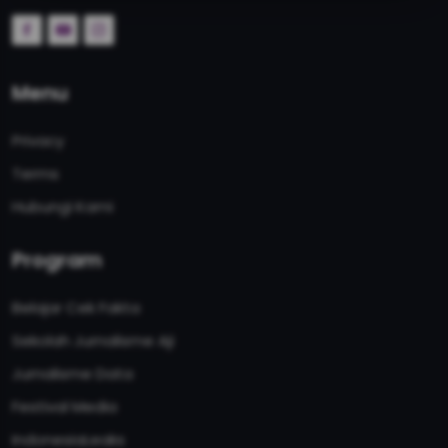
Menu
Privacy
Terms
Hubungi Kami
Program
Belajar Cek Fakta
Sekolah Jurnalisme Aji
Jurnalisme Data
Festival Media
IndonesiaLeaks