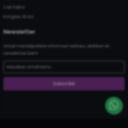
Cek Fakta
Kongres XII AJI
Newsletter
Untuk mendapatkan informasi terbaru, silahkan isi
newsletter kami
Subscribe