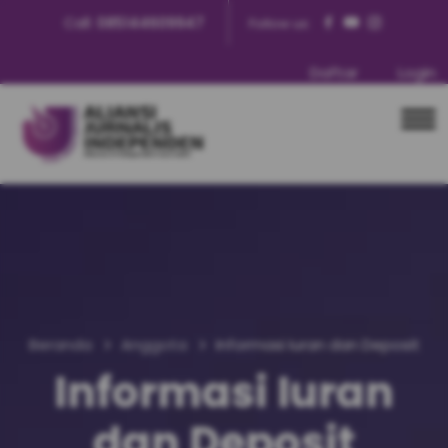
Call:
085144609947
Follow us:
Daftar
Login
Beranda
Anggota
Informasi Iuran dan Deposit
Informasi Iuran
dan Deposit