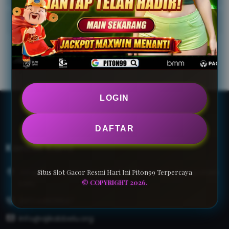
Uji Kompetensi
LOGIN
DAFTAR
Kontak Kami
Jl.Kapten Tendean No.21A Kec.Meureudu, kabupaten
Situs Slot Gacor Resmi Hari Ini Piton99 Terpercaya
belu
© COPYRIGHT 2026.
085144609947
info@ajikabbelu.org