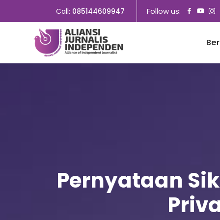
Follow us:
Call:
085144609947
Be
Pernyataan Sik
Priv