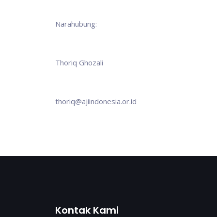
Narahubung:
Thoriq Ghozali
thoriq@ajiindonesia.or.id
Kontak Kami