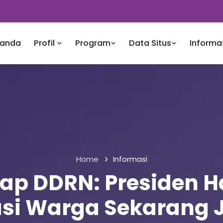
randa
Profil
Program
Data Situs
Informa
Home
Informasi
ap DDRN: Presiden 
asi Warga Sekarang 